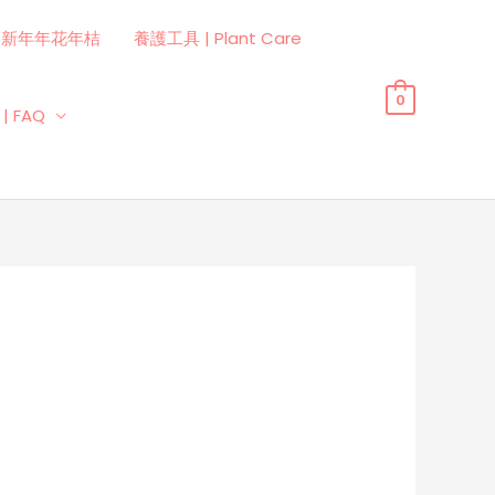
曆新年年花年桔
養護工具 | Plant Care
0
| FAQ