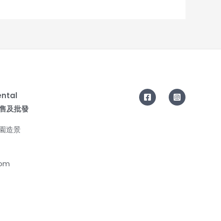
ental
| 零售及批發
花園造景
com