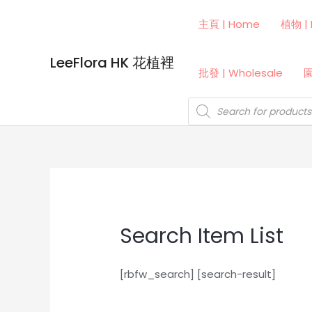
Skip
主頁 | Home
植物 | 
to
content
LeeFlora HK 花植裡
批發 | Wholesale
園
Products
search
Search Item List
[rbfw_search] [search-result]