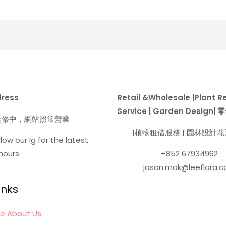
dress
Retail &Wholesale |Plant R
Service | Garden Design
裝修中，網站照常營業
|植物租借服務 | 園林設計
low our Ig for the latest
hours
+852 67934962
jason.mak@leeflora.
inks
e About Us