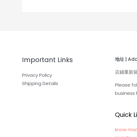
Important Links
地址 | Ad
店鋪重新
Privacy Policy
Shipping Details
Please fol
business 
Quick L
know mor